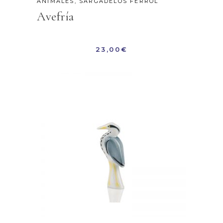
ANIMALES
,
SARGADELOS FERROL
Avefría
23,00
€