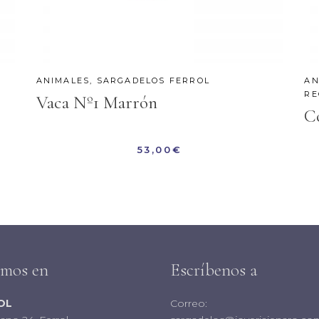
ANIMALES
,
SARGADELOS FERROL
AN
RE
Vaca Nº1 Marrón
C
53,00
€
amos en
Escríbenos a
OL
Correo: