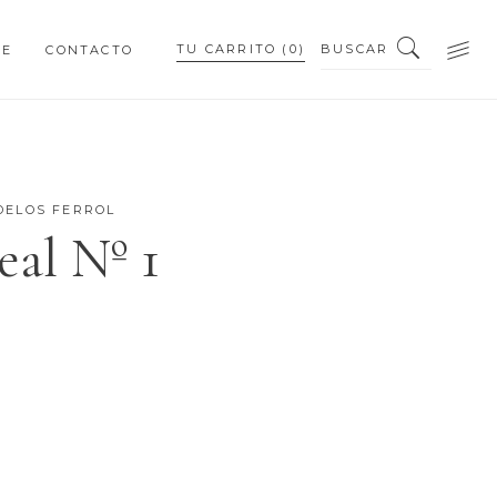
BUSCAR
TU CARRITO
(0)
NE
CONTACTO
PEQUEÑOS DETALLES
PIEZAS PERSONALIZADAS
DELOS FERROL
eal Nº 1
PEQUEÑOS DETALLES
PIEZAS PERSONALIZADAS