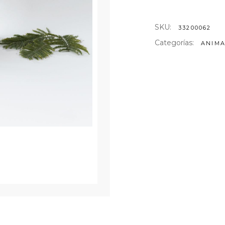
AS DE ARTE
SKU:
33200062
NTELES
ULARES
Categorías:
ANIMA
TELES