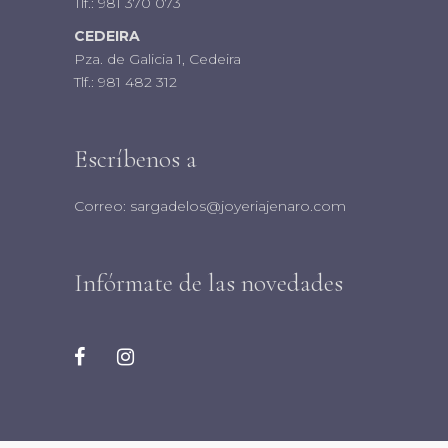
Tlf.:
981 370 073
CEDEIRA
Pza. de Galicia 1, Cedeira
Tlf.:
981 482 312
Escríbenos a
Correo:
sargadelos@joyeriajenaro.com
Infórmate de las novedades