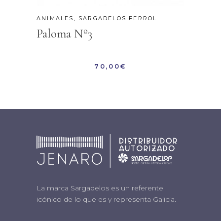
ANIMALES
,
SARGADELOS FERROL
Paloma Nº3
70,00
€
La marca Sargadelos es un referente
icónico de lo que es y representa Galicia.