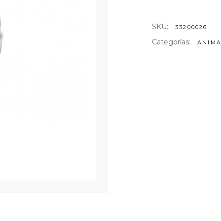
AS DE ARTE
SKU:
33200026
NTELES
ULARES
Categorías:
ANIMA
TELES