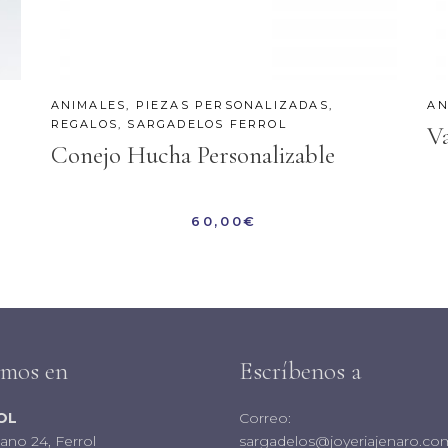
ANIMALES
,
PIEZAS PERSONALIZADAS
,
AN
REGALOS
,
SARGADELOS FERROL
V
Conejo Hucha Personalizable
60,00
€
amos en
Escríbenos a
OL
Correo:
iano 24, Ferrol
sargadelos@joyeriajenaro.co