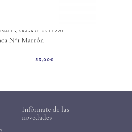
IMALES
,
SARGADELOS FERROL
aca Nº1 Marrón
53,00
€
Infórmate de las
novedades
m