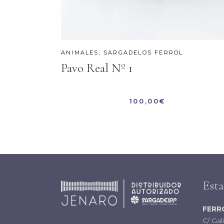
ANIMALES
,
SARGADELOS FERROL
Pavo Real Nº 1
100,00
€
Est
FERR
C/ Gal