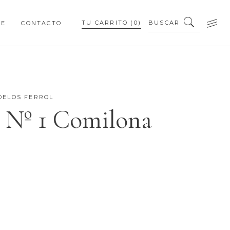
BUSCAR
TU CARRITO
(0)
NE
CONTACTO
PEQUEÑOS DETALLES
PIEZAS PERSONALIZADAS
DELOS FERROL
a Nº 1 Comilona
PEQUEÑOS DETALLES
PIEZAS PERSONALIZADAS