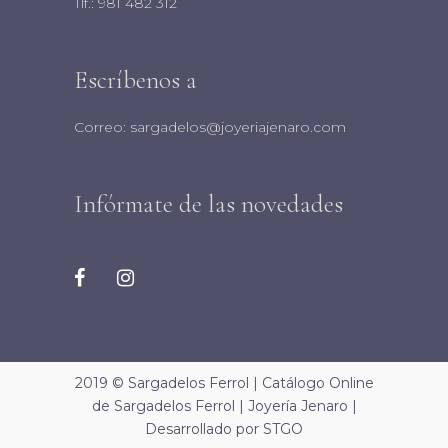
Tlf.:
981 482 312
Escríbenos a
Correo:
sargadelos@joyeriajenaro.com
Infórmate de las novedades
2019 © Sargadelos Ferrol | Catálogo Online
de Sargadelos Ferrol |
Joyería Jenaro
|
Desarrollado por
STGO