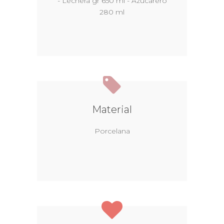
- Lechera gr 650 ml - Azucarero
280 ml
Material
Porcelana