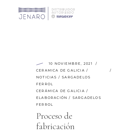
CAFÉ – TÉ – DESAYUNO
AN
COMPLEMENTOS DE MESA
CA
10 NOVIEMBRE, 2021
VAJILLAS COMPLETAS
EL
CAFÉ – TÉ – DESAYUNO
ANI
CERAMICA DE GALICIA
/
ES
NOTICIAS
/
SARGADELOS
COMPLEMENTOS DE MESA
CAM
FE
FERROL
CERÁMICA DE GALICIA
VAJILLAS COMPLETAS
/
ELE
MA
ELABORACIÓN
/
SARGADELOS
ESOT
NO
FERROL
FETI
Proceso de
PI
MAR
fabricación
PO
NOVI