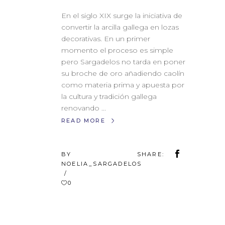
PIEZ
En el siglo XIX surge la iniciativa de
convertir la arcilla gallega en lozas
HOMBRE
MA
POP
decorativas. En un primer
MUJER
momento el proceso es simple
pero Sargadelos no tarda en poner
su broche de oro añadiendo caolín
HOMBRE
MAN
como materia prima y apuesta por
MUJER
la cultura y tradición gallega
renovando
READ MORE
BY
SHARE:
NOELIA_SARGADELOS
0