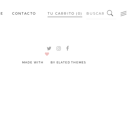
BUSCAR
NE
CONTACTO
TU CARRITO
(0)
PEQUEÑOS DETALLES
PIEZAS PERSONALIZADAS
MADE WITH
BY ELATED THEMES
PEQUEÑOS DETALLES
PIEZAS PERSONALIZADAS