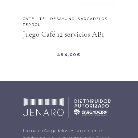
CAFÉ - TÉ - DESAYUNO
,
SARGADELOS
FERROL
Juego Café 12 servicios AB1
494,00
€
La marca Sargadelos es un referente
icónico de lo que es y representa Galicia.