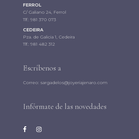
FERROL
C/ Galiano 24, Ferrol
Tlf.:
981 370 073
CEDEIRA
Pza. de Galicia 1, Cedeira
Tlf.:
981 482 312
Escríbenos a
Correo:
sargadelos@joyeriajenaro.com
Infórmate de las novedades