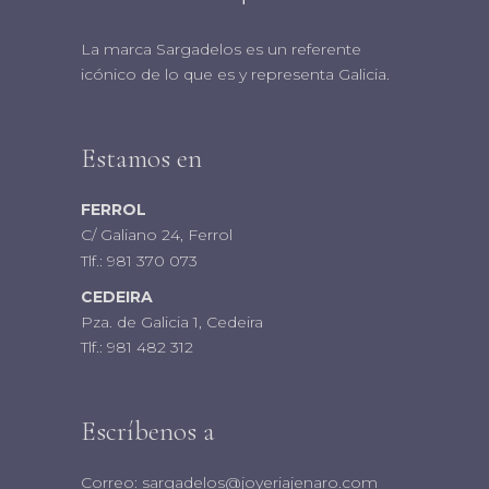
La marca Sargadelos es un referente
icónico de lo que es y representa Galicia.
Estamos en
FERROL
C/ Galiano 24, Ferrol
Tlf.:
981 370 073
CEDEIRA
Pza. de Galicia 1, Cedeira
Tlf.:
981 482 312
Escríbenos a
Correo:
sargadelos@joyeriajenaro.com