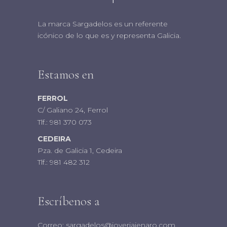
La marca Sargadelos es un referente
icónico de lo que es y representa Galicia.
Estamos en
FERROL
C/ Galiano 24, Ferrol
Tlf.:
981 370 073
CEDEIRA
Pza. de Galicia 1, Cedeira
Tlf.:
981 482 312
Escríbenos a
Correo:
sargadelos@joyeriajenaro.com