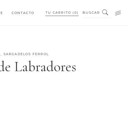
BUSCAR
TU CARRITO
(0)
NE
CONTACTO
PEQUEÑOS DETALLES
PIEZAS PERSONALIZADAS
S
,
SARGADELOS FERROL
 de Labradores
PEQUEÑOS DETALLES
PIEZAS PERSONALIZADAS