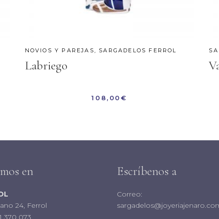
NOVIOS Y PAREJAS
,
SARGADELOS FERROL
SA
Labriego
Va
108,00
€
amos en
Escríbenos a
OL
Correo:
iano 24, Ferrol
sargadelos@joyeriajenaro.co
1 370 073