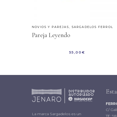
NOVIOS Y PAREJAS
,
SARGADELOS FERROL
Pareja Leyendo
55,00
€
Est
FERR
C/ Gal
La marca Sargadelos es un
Tlf.:
98