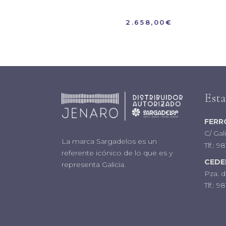
2.658,00
€
Est
FERR
C/ Gal
La marca Sargadelos es un
Tlf.:
98
referente icónico de lo que es y
CEDE
representa Galicia.
Pza. d
Tlf.:
981