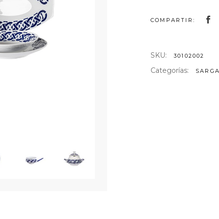
AS DE ARTE
COMPARTIR:
NTELES
ULARES
SKU:
30102002
Categorías:
SARGA
TELES