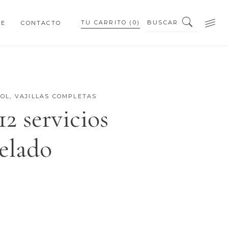
BUSCAR
TU CARRITO
(0)
NE
CONTACTO
PEQUEÑOS DETALLES
PIEZAS PERSONALIZADAS
ROL
,
VAJILLAS COMPLETAS
 12 servicios
PEQUEÑOS DETALLES
elado
PIEZAS PERSONALIZADAS