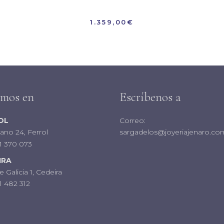
1.359,00
€
amos en
Escríbenos a
OL
Correo:
iano 24, Ferrol
sargadelos@joyeriajenaro.co
1 370 073
IRA
e Galicia 1, Cedeira
 482 312