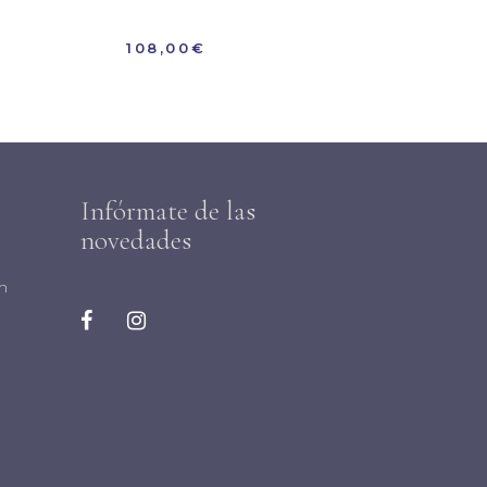
108,00
€
Infórmate de las
novedades
m