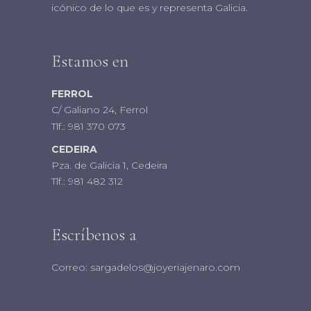
icónico de lo que es y representa Galicia.
Estamos en
FERROL
C/ Galiano 24, Ferrol
Tlf.:
981 370 073
CEDEIRA
Pza. de Galicia 1, Cedeira
Tlf.:
981 482 312
Escríbenos a
Correo:
sargadelos@joyeriajenaro.com