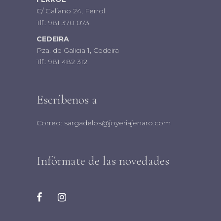
C/ Galiano 24, Ferrol
Tlf.:
981 370 073
CEDEIRA
Pza. de Galicia 1, Cedeira
Tlf.:
981 482 312
Escríbenos a
Correo:
sargadelos@joyeriajenaro.com
Infórmate de las novedades