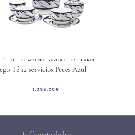
FÉ - TÉ - DESAYUNO
,
SARGADELOS FERROL
ego Té 12 servicios Peces Azul
1.093,00
€
Infórmate de las