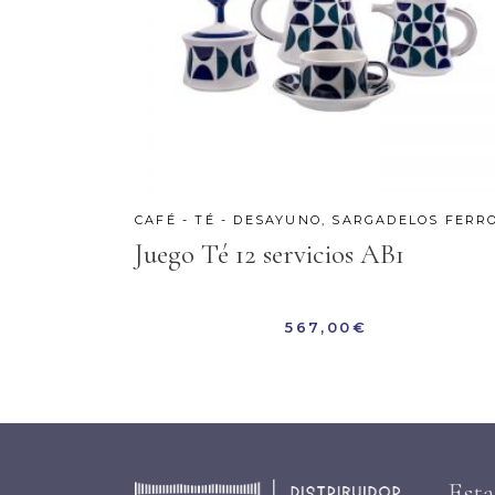
CAFÉ - TÉ - DESAYUNO
,
SARGADELOS FERR
Juego Té 12 servicios AB1
567,00
€
Est