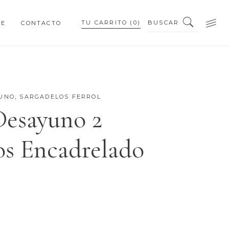
BUSCAR
TU CARRITO
(0)
NE
CONTACTO
PEQUEÑOS DETALLES
PIEZAS PERSONALIZADAS
YUNO
,
SARGADELOS FERROL
Desayuno 2
PEQUEÑOS DETALLES
ios Encadrelado
PIEZAS PERSONALIZADAS