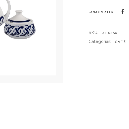
AS DE ARTE
COMPARTIR:
NTELES
ULARES
SKU:
31102501
Categorías:
CAFÉ 
TELES