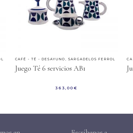
OL
CAFÉ - TÉ - DESAYUNO
,
SARGADELOS FERROL
CA
Juego Té 6 servicios AB1
Ju
363,00
€
amos en
Escríbenos a