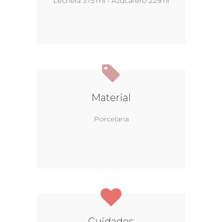
Lechera 375 ml - Azucarero 225ml
Material
Porcelana
Cuidados