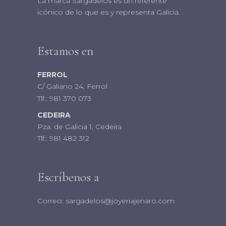
La marca Sargadelos es un referente
icónico de lo que es y representa Galicia.
Estamos en
FERROL
C/ Galiano 24, Ferrol
Tlf.:
981 370 073
CEDEIRA
Pza. de Galicia 1, Cedeira
Tlf.:
981 482 312
Escríbenos a
Correo:
sargadelos@joyeriajenaro.com