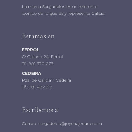
La marca Sargadelos es un referente
icónico de lo que es y representa Galicia.
Estamos en
FERROL
C/ Galiano 24, Ferrol
Tlf.:
981 370 073
CEDEIRA
Pza. de Galicia 1, Cedeira
Tlf.:
981 482 312
Escríbenos a
Correo:
sargadelos@joyeriajenaro.com