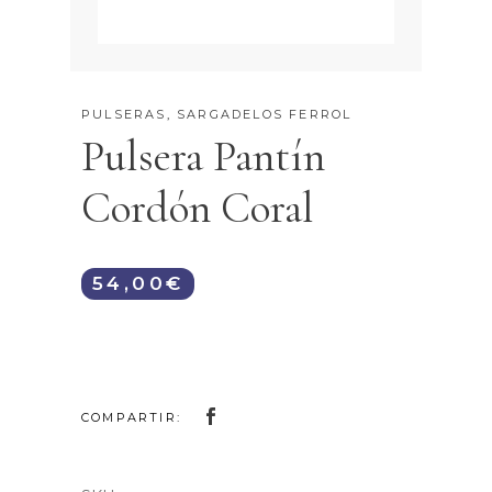
PULSERAS
,
SARGADELOS FERROL
Pulsera Pantín
Cordón Coral
54,00
€
COMPARTIR: