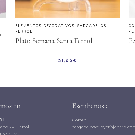
ELEMENTOS DECORATIVOS
,
SARGADELOS
CO
FERROL
FE
e
Plato Semana Santa Ferrol
Pe
21,00
€
amos en
Escríbenos a
OL
Correo:
iano 24, Ferrol
sargadelos@joyeriajenaro.co
1 370 073