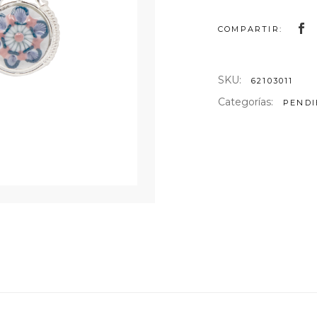
AS DE ARTE
COMPARTIR:
NTELES
ULARES
SKU:
62103011
Categorías:
PENDI
TELES