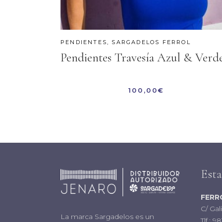
PENDIENTES
,
SARGADELOS FERROL
Pendientes Travesía Azul & Verd
100,00
€
Est
FERR
C/ Gal
La marca Sargadelos es un
Tlf.:
98