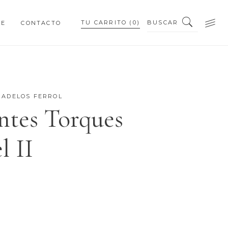
BUSCAR
TU CARRITO
(0)
NE
CONTACTO
PEQUEÑOS DETALLES
PIEZAS PERSONALIZADAS
GADELOS FERROL
ntes Torques
PEQUEÑOS DETALLES
l II
PIEZAS PERSONALIZADAS