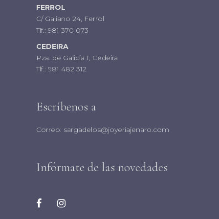
FERROL
C/ Galiano 24, Ferrol
Tlf.:
981 370 073
CEDEIRA
Pza. de Galicia 1, Cedeira
Tlf.:
981 482 312
Escríbenos a
Correo:
sargadelos@joyeriajenaro.com
Infórmate de las novedades