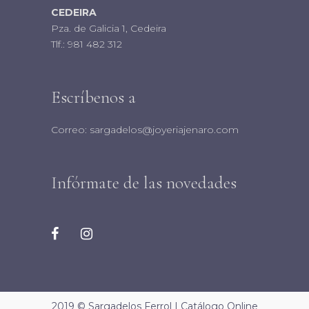
CEDEIRA
Pza. de Galicia 1, Cedeira
Tlf.:
981 482 312
Escríbenos a
Correo:
sargadelos@joyeriajenaro.com
Infórmate de las novedades
2019 © Sargadelos Ferrol | Catálogo Online