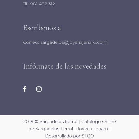
Tlf.:
981 482 312
Escríbenos a
Correo:
sargadelos@joyeriajenaro.com
Infórmate de las novedades
2019 © Sargadelos Ferrol | Catálogo Online
de Sargadelos Ferrol |
Joyería Jenaro
|
Desarrollado por
STGO