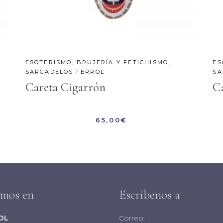
ESOTERISMO, BRUJERÍA Y FETICHISMO
,
ES
SARGADELOS FERROL
SA
Careta Cigarrón
C
65,00
€
amos en
Escríbenos a
OL
Correo: