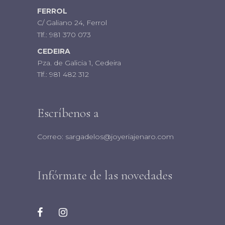
FERROL
C/ Galiano 24, Ferrol
Tlf.:
981 370 073
CEDEIRA
Pza. de Galicia 1, Cedeira
Tlf.:
981 482 312
Escríbenos a
Correo:
sargadelos@joyeriajenaro.com
Infórmate de las novedades