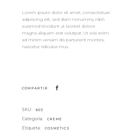
Lorem ipsum dolor sit amet, consectetuer
adipiscing elit, sed diam nonummy nibh
euismod tincidunt ut laoreet dolore
magna aliquam erat volutpat. Ut wisi enim
ad minim veniam dis parturient montes,
nascetur ridiculus mus.
COMPARTIR:
SKU:
603
Categoría:
CREME
Etiqueta:
COSMETICS