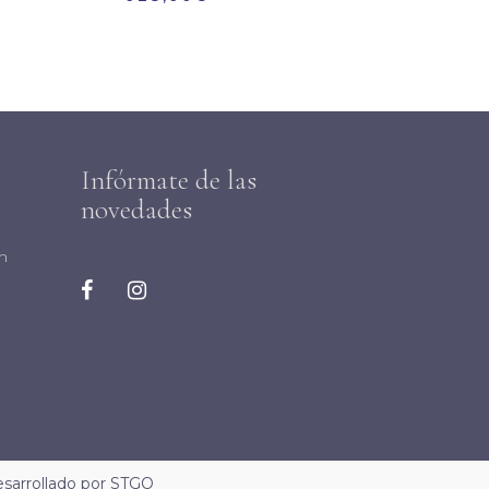
Infórmate de las
novedades
m
sarrollado por
STGO