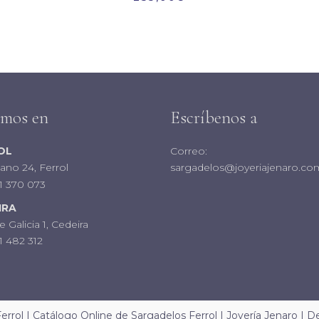
amos en
Escríbenos a
OL
Correo:
iano 24, Ferrol
sargadelos@joyeriajenaro.co
1 370 073
IRA
e Galicia 1, Cedeira
 482 312
errol | Catálogo Online de Sargadelos Ferrol |
Joyería Jenaro
| De