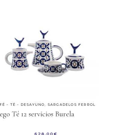
FÉ - TÉ - DESAYUNO
,
SARGADELOS FERROL
ego Té 12 servicios Burela
628,00
€