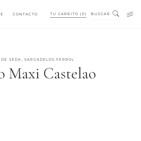
BUSCAR
TU CARRITO
(0)
NE
CONTACTO
PEQUEÑOS DETALLES
PIEZAS PERSONALIZADAS
 DE SEDA
,
SARGADELOS FERROL
o Maxi Castelao
PEQUEÑOS DETALLES
PIEZAS PERSONALIZADAS