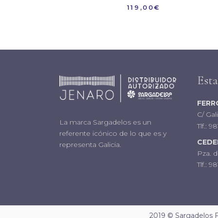
119,00
€
Est
FERR
C/ Gal
La marca Sargadelos es un
Tlf.:
98
referente icónico de lo que es y
CEDE
representa Galicia.
Pza. d
Tlf.:
981
2019 © Sargadelos F