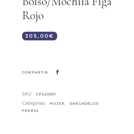
Bolso/Mochila Figa
Rojo
305,00
€
COMPARTIR:
SKU:
CPS20001
Categorías:
,
MUJER
SARGADELOS
FERROL