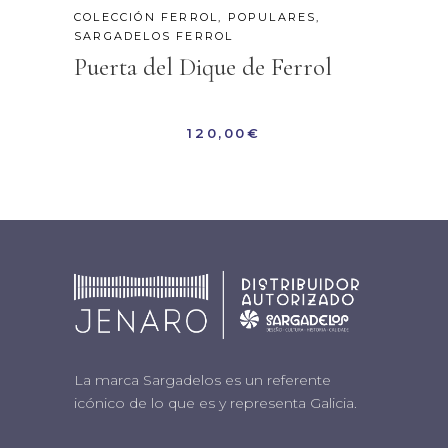
COLECCIÓN FERROL
,
POPULARES
,
SARGADELOS FERROL
Puerta del Dique de Ferrol
120,00
€
La marca Sargadelos es un referente
icónico de lo que es y representa Galicia.